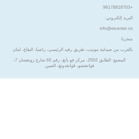
+96178818703
البريد إلكتروني:
info@etcenter.co
متجرنا
بالقرب من صيدلية مونيب، طريق رفيد الرئيسي، راشيا، البقاع، لبنان
المصنع: الطابق 2502، مركز فو بانغ، رقم 65 شارع زونغشان 7،
قوانغتشو، قوانغدونغ، الصين
تم انشاءه بواسطة Genixs , حقوق النشر محفوظة
.