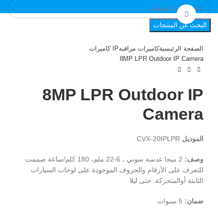
Click to enlarge
البحث عن المنتجات
الصفحة الرئيسية
كاميرات مراقبه
IP كاميرات
8MP LPR Outdoor IP Camera
8MP LPR Outdoor IP
Camera
الموديل
CVX-20IPLPR
وصف:
2 ميجا عدسة سوني ، 6-22 ملم، 180 كلم/ساعة
صممت
للتعرف على الأرقام والحروف الموجودة على لوحات السيارات
الثابتة أوالمتحركة. حتى ليلا
ضمان:
5 سنوات