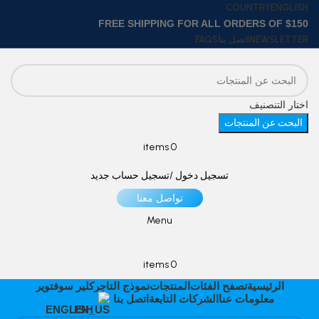
COUNTRY
ENGLISH
FREE SHIPPING FOR ALL ORDERS OF $150
NEWSLETTER
اتصل بنا
FAQS
اختار التنصنيف
البحث عن المنتجات
items
0
تسجيل دخول /تسجيل حساب جديد
تواصل معنا
Menu
items
0
الرئيسية
تصفح الفئات
المنتجات
نموذج التاجر
كلير سوفتوير
معلومات عنا
الشركات التابعة
اتصل بنا
ENGLISH